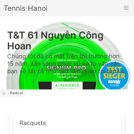
Tennis Hanoi
T&T 61 Nguyễn Công
Hoan
Chúng tôi đã có mặt trên thị trường hơn
15 năm, sẵn sàng phục vụ và tư vấn các
bạn về tất cả nhu cầu liên quan tới tennis.
⌂
Radical
Racquets