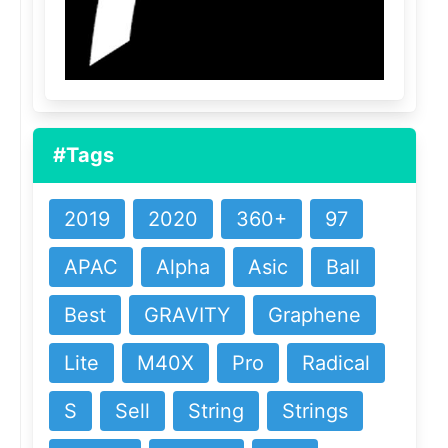
#Tags
2019
2020
360+
97
APAC
Alpha
Asic
Ball
Best
GRAVITY
Graphene
Lite
M40X
Pro
Radical
S
Sell
String
Strings