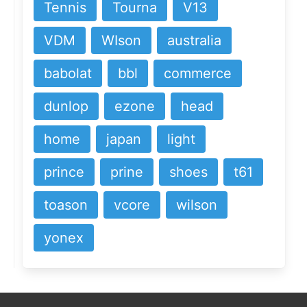
Tennis
Tourna
V13
VDM
WIson
australia
babolat
bbl
commerce
dunlop
ezone
head
home
japan
light
prince
prine
shoes
t61
toason
vcore
wilson
yonex