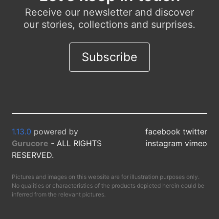
Receive our newsletter and discover
our stories, collections and surprises.
Subscribe
1.13.0
powered by
facebook twitter
Gurucore
- ALL RIGHTS
instagram vimeo
RESERVED.
Pictures and images on this website are for illustration purposes only.
No qualities or characteristics of the products depicted herein could be
inferred from the relevant pictures.