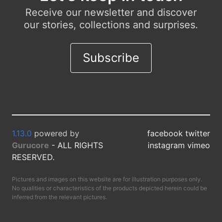
Receive our newsletter and discover
our stories, collections and surprises.
Subscribe
1.13.0
powered by
facebook twitter
Gurucore
- ALL RIGHTS
instagram vimeo
RESERVED.
Pictures and images on this website are for illustration purposes only.
No qualities or characteristics of the products depicted herein could be
inferred from the relevant pictures.