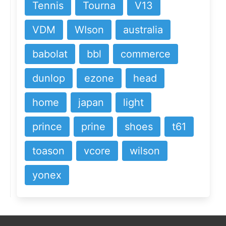
Tennis
Tourna
V13
VDM
WIson
australia
babolat
bbl
commerce
dunlop
ezone
head
home
japan
light
prince
prine
shoes
t61
toason
vcore
wilson
yonex