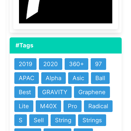
#Tags
2019
2020
360+
97
APAC
Alpha
Asic
Ball
Best
GRAVITY
Graphene
Lite
M40X
Pro
Radical
S
Sell
String
Strings