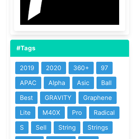
#Tags
2019
2020
360+
97
APAC
Alpha
Asic
Ball
Best
GRAVITY
Graphene
Lite
M40X
Pro
Radical
S
Sell
String
Strings