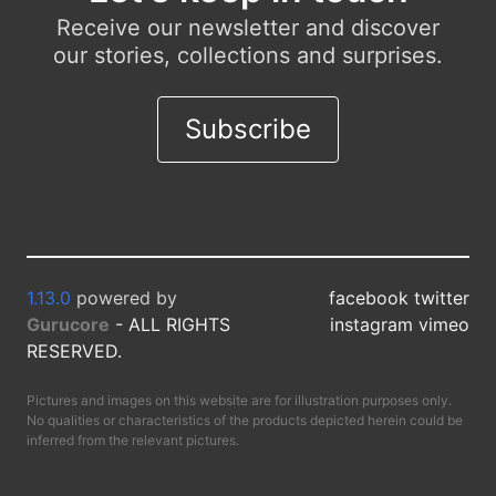
Receive our newsletter and discover
our stories, collections and surprises.
Subscribe
1.13.0
powered by
facebook twitter
Gurucore
- ALL RIGHTS
instagram vimeo
RESERVED.
Pictures and images on this website are for illustration purposes only.
No qualities or characteristics of the products depicted herein could be
inferred from the relevant pictures.