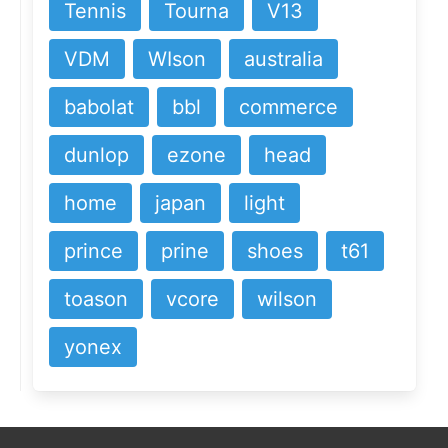
Tennis
Tourna
V13
VDM
WIson
australia
babolat
bbl
commerce
dunlop
ezone
head
home
japan
light
prince
prine
shoes
t61
toason
vcore
wilson
yonex